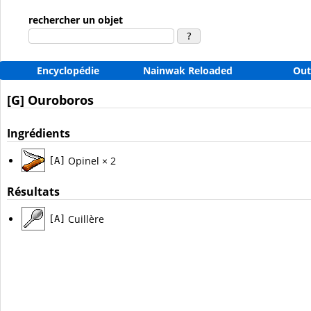
rechercher un objet
Encyclopédie
Nainwak Reloaded
Out
[G] Ouroboros
Ingrédients
Opinel × 2
[A]
Résultats
Cuillère
[A]