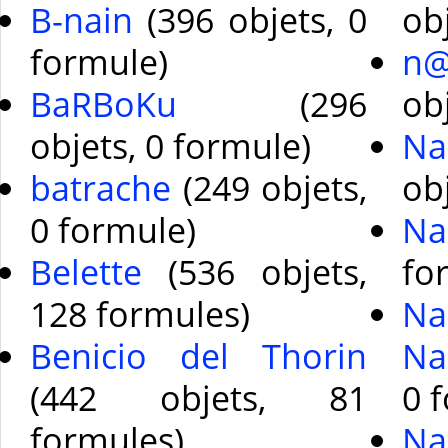
B-nain
(396 objets, 0
ob
formule)
n@
BaRBoKu
(296
ob
objets, 0 formule)
Na
batrache
(249 objets,
ob
0 formule)
Na
Belette
(536 objets,
fo
128 formules)
Na
Benicio del Thorin
Na
(442 objets, 81
0 
formules)
Na