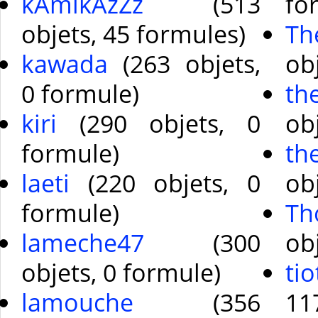
kAmikAzZz
(513
fo
objets, 45 formules)
T
kawada
(263 objets,
ob
0 formule)
th
kiri
(290 objets, 0
ob
formule)
th
laeti
(220 objets, 0
ob
formule)
Th
lameche47
(300
ob
objets, 0 formule)
tio
lamouche
(356
11