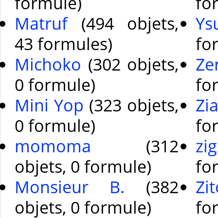
formule)
fo
Matruf
(494 objets,
Ys
43 formules)
fo
Michoko
(302 objets,
Ze
0 formule)
fo
Mini Yop
(323 objets,
Zi
0 formule)
fo
momoma
(312
zi
objets, 0 formule)
fo
Monsieur B.
(382
Zi
objets, 0 formule)
fo