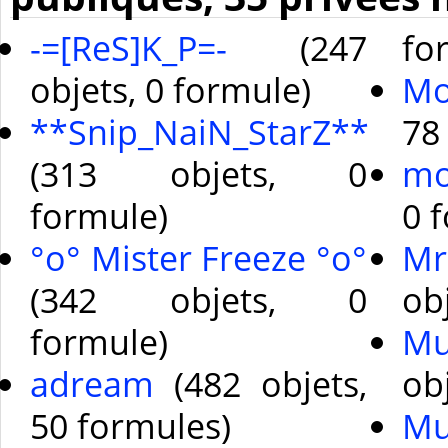
-=[ReS]K_P=-
(247
fo
objets, 0 formule)
Mo
**Snip_NaiN_StarZ**
78
(313 objets, 0
mo
formule)
0 
°o° Mister Freeze °o°
Mr
(342 objets, 0
ob
formule)
Mu
adream
(482 objets,
ob
50 formules)
Mu