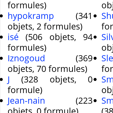
formules)
ob
hypokramp
(341
Sh
objets, 2 formules)
fo
isé
(506 objets, 94
Si
formules)
ob
Iznogoud
(369
Sl
objets, 70 formules)
fo
J
(328 objets, 0
Sm
formule)
ob
Jean-nain
(223
Sm
objets, 0 formule)
(