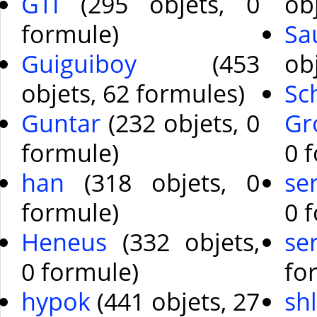
GTI
(295 objets, 0
ob
formule)
Sa
Guiguiboy
(453
ob
objets, 62 formules)
Sc
Guntar
(232 objets, 0
Gr
formule)
0 
han
(318 objets, 0
se
formule)
0 
Heneus
(332 objets,
se
0 formule)
fo
hypok
(441 objets, 27
sh