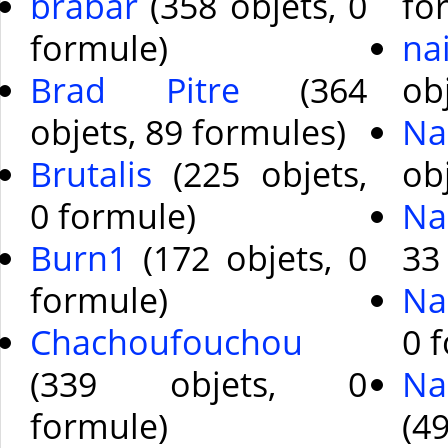
brabar
(358 objets, 0
fo
formule)
na
Brad Pitre
(364
ob
objets, 89 formules)
Na
Brutalis
(225 objets,
ob
0 formule)
Na
Burn1
(172 objets, 0
33
formule)
Na
Chachoufouchou
0 
(339 objets, 0
Na
formule)
(4