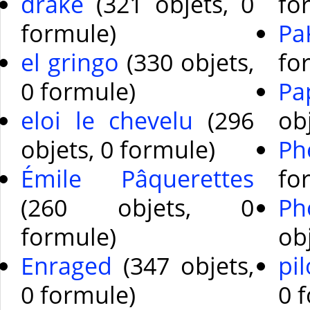
drake
(321 objets, 0
fo
formule)
Pa
el gringo
(330 objets,
fo
0 formule)
Pa
eloi le chevelu
(296
ob
objets, 0 formule)
Ph
Émile Pâquerettes
fo
(260 objets, 0
Ph
formule)
ob
Enraged
(347 objets,
pi
0 formule)
0 