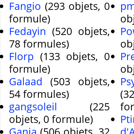
Fangio
(293 objets, 0
pm
formule)
ob
Fedayin
(520 objets,
Po
78 formules)
ob
Florp
(133 objets, 0
Pr
formule)
ob
Galaad
(503 objets,
Ps
54 formules)
(
gangsoleil
(225
fo
objets, 0 formule)
Pt
Ganja
(506 objets, 32
d'