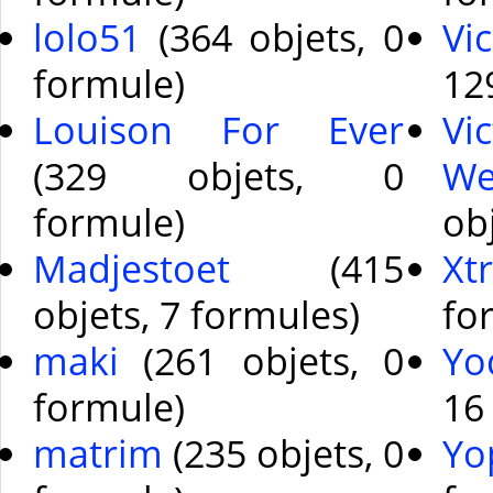
lolo51
(364 objets, 0
Vi
formule)
12
Louison For Ever
Vic
(329 objets, 0
We
formule)
ob
Madjestoet
(415
Xt
objets, 7 formules)
fo
maki
(261 objets, 0
Yo
formule)
16
matrim
(235 objets, 0
Yo