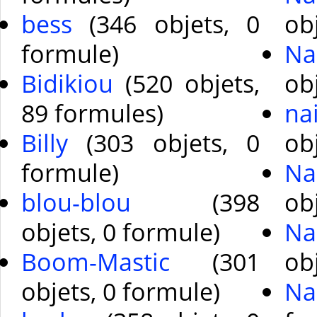
bess
(346 objets, 0
ob
formule)
Na
Bidikiou
(520 objets,
ob
89 formules)
na
Billy
(303 objets, 0
ob
formule)
Na
blou-blou
(398
ob
objets, 0 formule)
Na
Boom-Mastic
(301
ob
objets, 0 formule)
Na