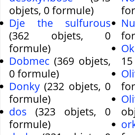
objets, 0 formule)
fo
Dje the sulfurous
N
(362 objets, 0
fo
formule)
Ok
Dobmec
(369 objets,
15
0 formule)
Oli
Donky
(232 objets, 0
fo
formule)
Ol
dos
(323 objets, 0
ob
formule)
or