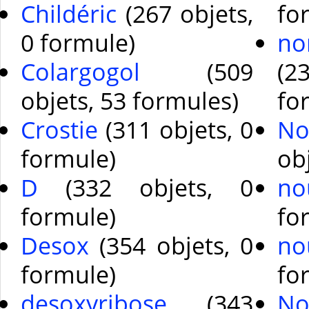
Childéric
(267 objets,
fo
0 formule)
no
Colargogol
(509
(
objets, 53 formules)
fo
Crostie
(311 objets, 0
No
formule)
ob
D
(332 objets, 0
no
formule)
fo
Desox
(354 objets, 0
no
formule)
fo
desoxyribose
(343
No