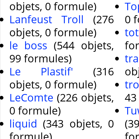
objets, 0 formule)
To
Lanfeust Troll
(276
0 
objets, 0 formule)
to
le boss
(544 objets,
fo
99 formules)
tr
Le Plastif'
(316
ob
objets, 0 formule)
tr
LeComte
(226 objets,
43
0 formule)
Tu
liquid
(343 objets, 0
(
formule)
fo