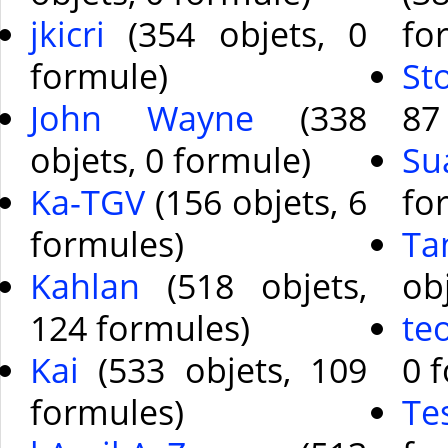
jkicri
(354 objets, 0
fo
formule)
St
John Wayne
(338
87
objets, 0 formule)
Su
Ka-TGV
(156 objets, 6
fo
formules)
Ta
Kahlan
(518 objets,
ob
124 formules)
te
Kai
(533 objets, 109
0 
formules)
Te