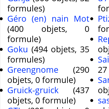
formules)
fo
Géro (en) nain Mot
Pti
(400 objets, 0
fo
formule)
Re
Goku
(494 objets, 35
ob
formules)
Sa
Greengnome
(290
27
objets, 0 formule)
Sa
Gruick-gruick
(437
ob
objets, 0 formule)
sa