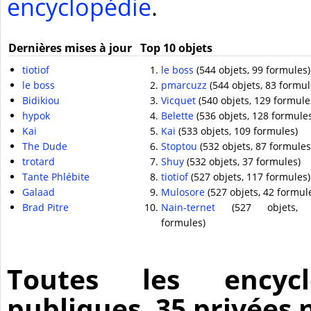
encyclopédie
.
Dernières mises à jour
Top 10 objets
tiotiof
le boss
(544 objets, 99 formules)
le boss
pmarcuzz
(544 objets, 83 formul
Bidikiou
Vicquet
(540 objets, 129 formule
hypok
Belette
(536 objets, 128 formule
Kai
Kai
(533 objets, 109 formules)
The Dude
Stoptou
(532 objets, 87 formules
trotard
Shuy
(532 objets, 37 formules)
Tante Phlébite
tiotiof
(527 objets, 117 formules)
Galaad
Mulosore
(527 objets, 42 formul
Brad Pitre
Nain-ternet
(527 objets, 
formules)
Toutes les encycl
publiques, 35 privées 