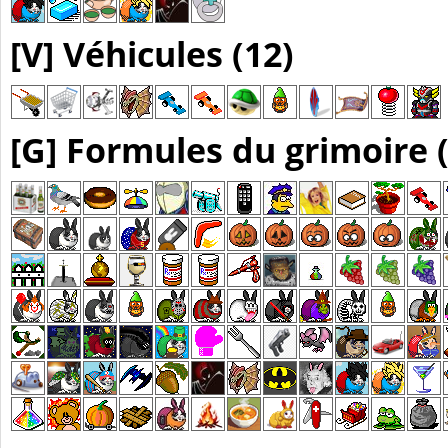
[V] Véhicules (12)
[G] Formules du grimoire 