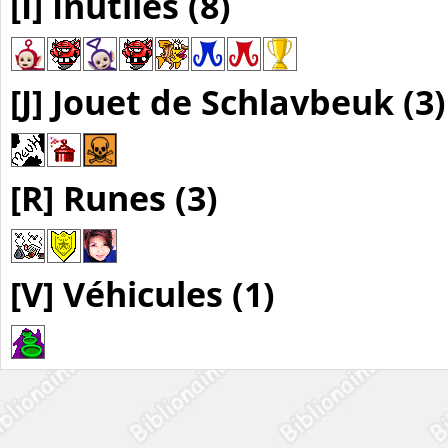
[I] Inutiles (8)
[J] Jouet de Schlavbeuk (3)
[R] Runes (3)
[V] Véhicules (1)