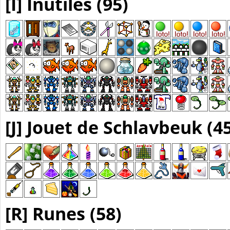
[I] Inutiles (95)
[J] Jouet de Schlavbeuk (4
[R] Runes (58)