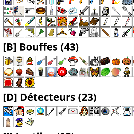
[B] Bouffes (43)
[D] Détecteurs (23)