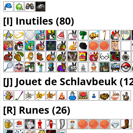
[I] Inutiles (80)
[J] Jouet de Schlavbeuk (1
[R] Runes (26)