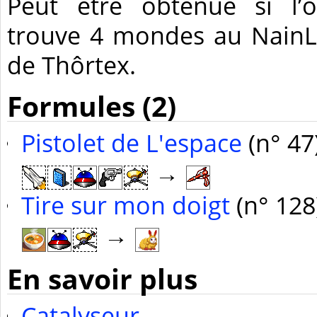
Peut être obtenue si l’
trouve 4 mondes au Nain
de Thôrtex.
Formules (2)
Pistolet de L'espace
(n° 47
→
Tire sur mon doigt
(n° 128
→
En savoir plus
Catalyseur