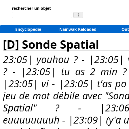
rechercher un objet
Encyclopédie
Nainwak Reloaded
Out
[D] Sonde Spatial
23:05| youhou ? - |23:05| 
? - |23:05| tu as 2 min ?
|23:05| vi - |23:05| t'as po
jeu de mot débile avec "Son
Spatial" ? - |23:06
euuuuuuuuh - |23:09| (y'a 