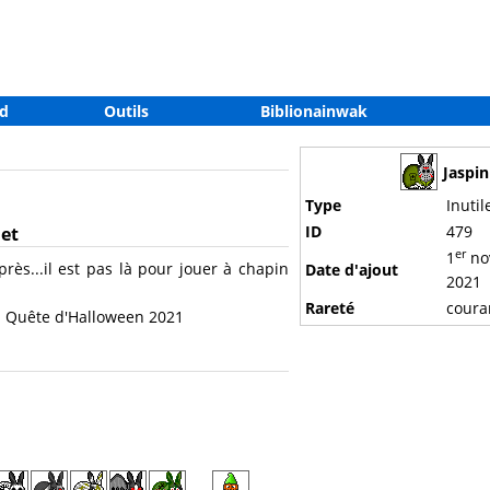
d
Outils
Biblionainwak
Jaspin
Type
Inutil
ID
479
jet
er
1
no
rès...il est pas là pour jouer à chapin
Date d'ajout
2021
Rareté
coura
 la Quête d'Halloween 2021
→