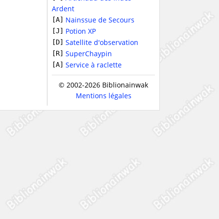
Ardent
Nainssue de Secours
[A]
Potion XP
[J]
Satellite d'observation
[D]
SuperChaypin
[R]
Service à raclette
[A]
© 2002-2026 Biblionainwak
Mentions légales