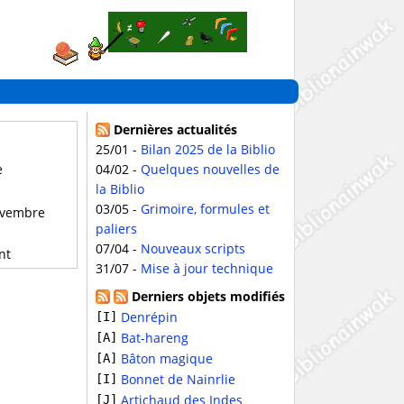
Dernières actualités
25/01 -
Bilan 2025 de la Biblio
e
04/02 -
Quelques nouvelles de
la Biblio
03/05 -
Grimoire, formules et
vembre
paliers
07/04 -
Nouveaux scripts
nt
31/07 -
Mise à jour technique
Derniers objets modifiés
Denrépin
[I]
Bat-hareng
[A]
Bâton magique
[A]
Bonnet de Nainrlie
[I]
Artichaud des Indes
[J]