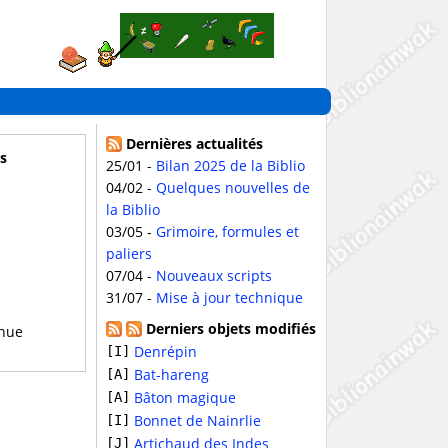
Dernières actualités
s
25/01 -
Bilan 2025 de la Biblio
04/02 -
Quelques nouvelles de
la Biblio
03/05 -
Grimoire, formules et
paliers
07/04 -
Nouveaux scripts
31/07 -
Mise à jour technique
Derniers objets modifiés
nue
Denrépin
[I]
Bat-hareng
[A]
Bâton magique
[A]
Bonnet de Nainrlie
[I]
Artichaud des Indes
[J]