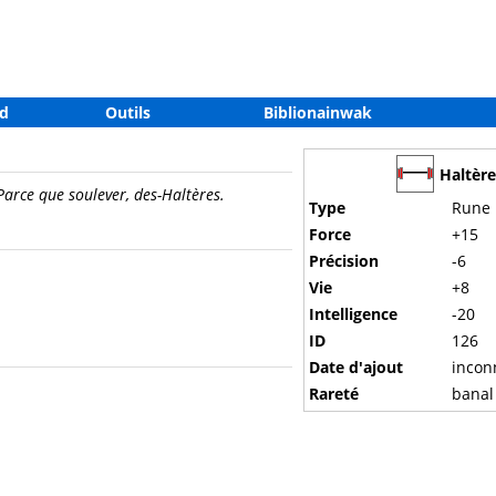
d
Outils
Biblionainwak
Haltère
Parce que soulever, des-Haltères.
Type
Rune
Force
+15
Précision
-6
Vie
+8
Intelligence
-20
ID
126
Date d'ajout
incon
Rareté
banal