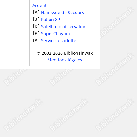
Ardent
Nainssue de Secours
[A]
Potion XP
[J]
Satellite d'observation
[D]
SuperChaypin
[R]
Service à raclette
[A]
© 2002-2026 Biblionainwak
Mentions légales