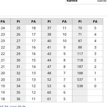
Rareté
banal
PA
PI
PA
PI
PA
PI
PA
24
25
18
37
11
70
5
23
26
17
38
10
71
4
23
27
17
40
10
87
4
22
28
16
41
9
88
3
22
29
16
43
9
117
3
21
30
15
44
8
118
2
21
31
14
47
8
187
2
20
32
13
48
7
188
1
20
33
13
52
7
537
1
19
34
12
53
6
538
0
19
35
12
60
6
18
36
11
61
5
15 PA avec 30 PI