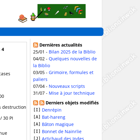
Dernières actualités
 4
25/01 -
Bilan 2025 de la Biblio
04/02 -
Quelques nouvelles de
la Biblio
03/05 -
Grimoire, formules et
cases
paliers
07/04 -
Nouveaux scripts
31/07 -
Mise à jour technique
00
Derniers objets modifiés
s destruction
Denrépin
[I]
Bat-hareng
[A]
/ 30 PI
Bâton magique
[A]
Bonnet de Nainrlie
[I]
nue
Artichaud des Indes
[J]