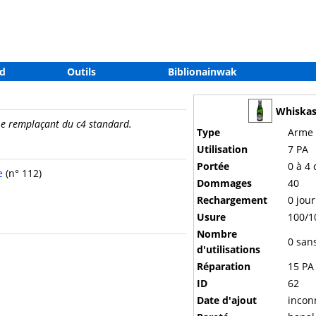
d
Outils
Biblionainwak
Whiskas
Le remplaçant du c4 standard.
Type
Arme
Utilisation
7 PA
Portée
0 à 4 
e
(n° 112)
Dommages
40
Rechargement
0 jour
Usure
100/1
Nombre
0 san
d'utilisations
Réparation
15 PA 
ID
62
Date d'ajout
incon