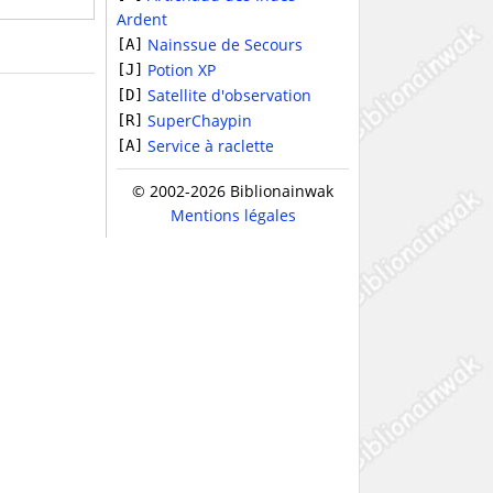
Ardent
Nainssue de Secours
[A]
Potion XP
[J]
Satellite d'observation
[D]
SuperChaypin
[R]
Service à raclette
[A]
© 2002-2026 Biblionainwak
Mentions légales