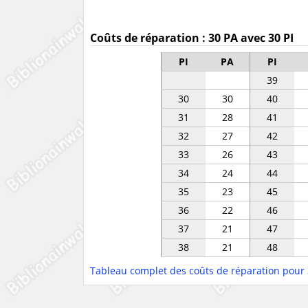
Coûts de réparation : 30 PA avec 30 PI
PI
PA
PI
39
30
30
40
31
28
41
32
27
42
33
26
43
34
24
44
35
23
45
36
22
46
37
21
47
38
21
48
Tableau complet des coûts de réparation pour 