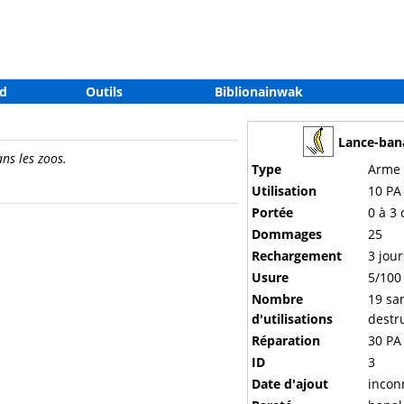
d
Outils
Biblionainwak
Lance-ban
ns les zoos.
Type
Arme
Utilisation
10 PA
Portée
0 à 3 
Dommages
25
Rechargement
3 jour
Usure
5/100
Nombre
19 sa
d'utilisations
destr
Réparation
30 PA 
ID
3
Date d'ajout
incon