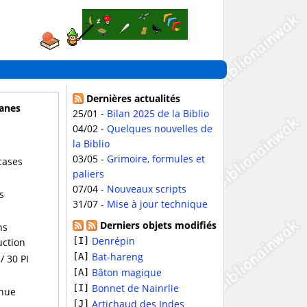
Dernières actualités
anes
25/01 -
Bilan 2025 de la Biblio
04/02 -
Quelques nouvelles de
la Biblio
03/05 -
Grimoire, formules et
cases
paliers
07/04 -
Nouveaux scripts
s
31/07 -
Mise à jour technique
Derniers objets modifiés
ns
Denrépin
[I]
uction
Bat-hareng
[A]
/ 30 PI
Bâton magique
[A]
Bonnet de Nainrlie
[I]
nue
Artichaud des Indes
[J]