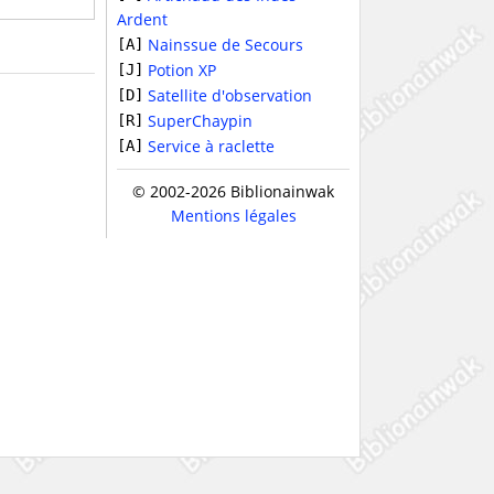
Ardent
Nainssue de Secours
[A]
Potion XP
[J]
Satellite d'observation
[D]
SuperChaypin
[R]
Service à raclette
[A]
© 2002-2026 Biblionainwak
Mentions légales