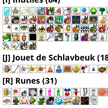
[J] Jouet de Schlavbeuk (1
[R] Runes (31)