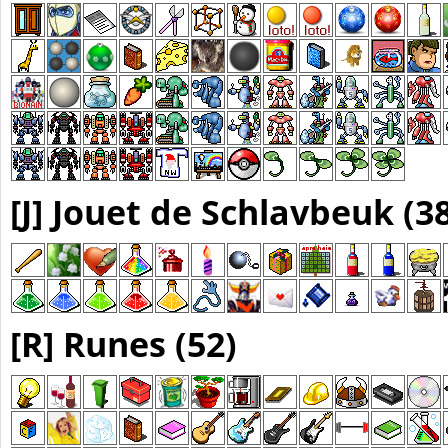
[J] Jouet de Schlavbeuk (3
[R] Runes (52)