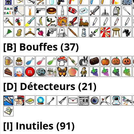
[B] Bouffes (37)
[D] Détecteurs (21)
[I] Inutiles (91)