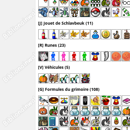
[J] Jouet de Schlavbeuk (11)
[R] Runes (23)
[V] Véhicules (5)
[G] Formules du grimoire (108)