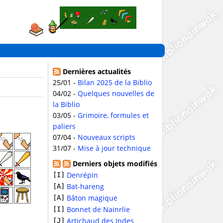
Dernières actualités
25/01 -
Bilan 2025 de la Biblio
04/02 -
Quelques nouvelles de
la Biblio
03/05 -
Grimoire, formules et
paliers
07/04 -
Nouveaux scripts
31/07 -
Mise à jour technique
Derniers objets modifiés
Denrépin
[I]
Bat-hareng
[A]
Bâton magique
[A]
Bonnet de Nainrlie
[I]
Artichaud des Indes
[J]