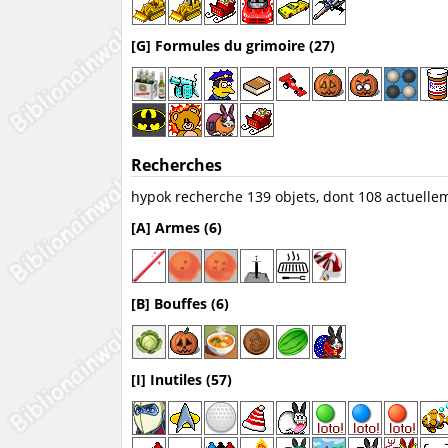
[G] Formules du grimoire (27)
Recherches
hypok recherche 139 objets, dont 108 actuelle
[A] Armes (6)
[B] Bouffes (6)
[I] Inutiles (57)