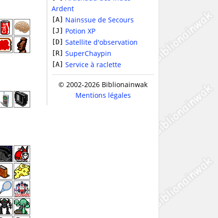
Ardent
Nainssue de Secours
[A]
Potion XP
[J]
Satellite d'observation
[D]
SuperChaypin
[R]
Service à raclette
[A]
© 2002-2026 Biblionainwak
Mentions légales