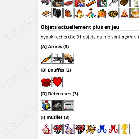
Objets actuellement plus en jeu
hypok recherche 31 objets qui ne sont
a priori
p
[A] Armes (3)
[B] Bouffes (2)
[D] Détecteurs (3)
[I] Inutiles (8)