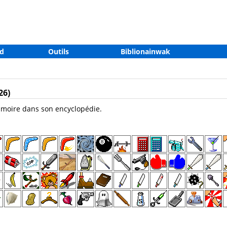
d
Outils
Biblionainwak
26)
imoire dans son encyclopédie.