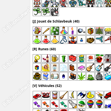
[J] Jouet de Schlavbeuk (40)
[R] Runes (60)
[V] Véhicules (52)