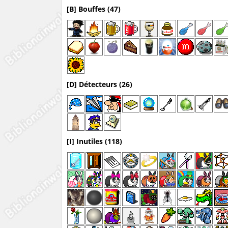
[B] Bouffes (47)
[D] Détecteurs (26)
[I] Inutiles (118)