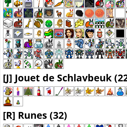
[J] Jouet de Schlavbeuk (2
[R] Runes (32)