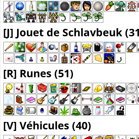
[J] Jouet de Schlavbeuk (3
[R] Runes (51)
[V] Véhicules (40)