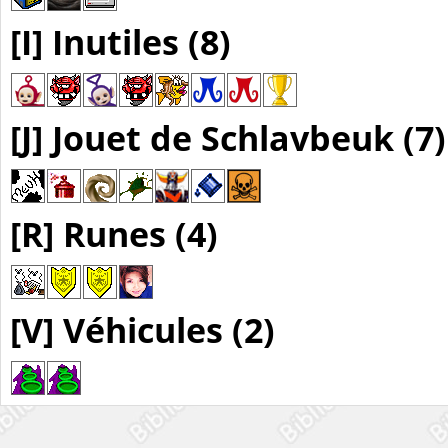
[I] Inutiles (8)
[J] Jouet de Schlavbeuk (7)
[R] Runes (4)
[V] Véhicules (2)