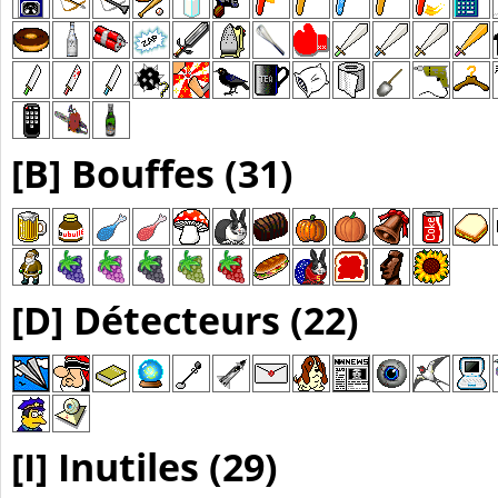
[B] Bouffes (31)
[D] Détecteurs (22)
[I] Inutiles (29)