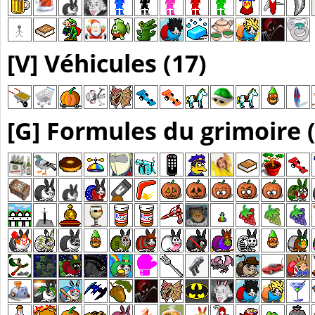
[V] Véhicules (17)
[G] Formules du grimoire 