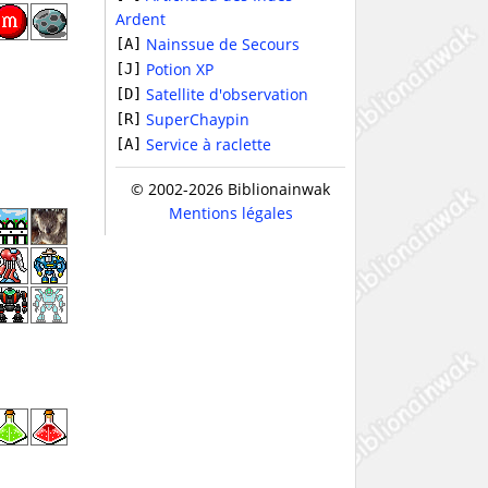
Ardent
Nainssue de Secours
[A]
Potion XP
[J]
Satellite d'observation
[D]
SuperChaypin
[R]
Service à raclette
[A]
© 2002-2026 Biblionainwak
Mentions légales