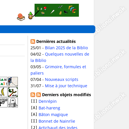
Dernières actualités
25/01 -
Bilan 2025 de la Biblio
04/02 -
Quelques nouvelles de
la Biblio
03/05 -
Grimoire, formules et
paliers
07/04 -
Nouveaux scripts
31/07 -
Mise à jour technique
Derniers objets modifiés
Denrépin
[I]
Bat-hareng
[A]
Bâton magique
[A]
Bonnet de Nainrlie
[I]
Artichaud des Indes
[J]