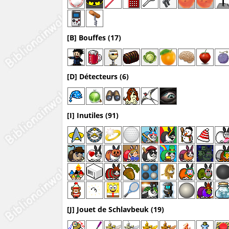
[B] Bouffes (17)
[D] Détecteurs (6)
[I] Inutiles (91)
[J] Jouet de Schlavbeuk (19)