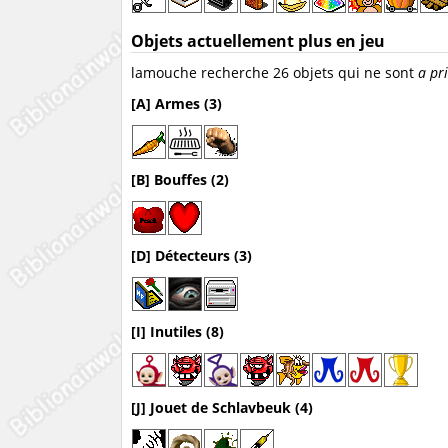
Objets actuellement plus en jeu
lamouche recherche 26 objets qui ne sont
a pri
[A] Armes (3)
[B] Bouffes (2)
[D] Détecteurs (3)
[I] Inutiles (8)
[J] Jouet de Schlavbeuk (4)