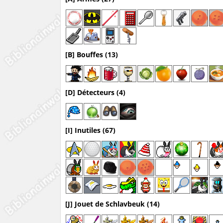
[B] Bouffes (13)
[D] Détecteurs (4)
[I] Inutiles (67)
[J] Jouet de Schlavbeuk (14)