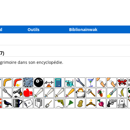
d
Outils
Biblionainwak
7)
 grimoire dans son encyclopédie.