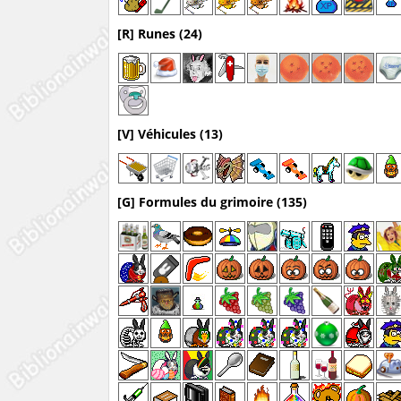
[R] Runes (24)
[V] Véhicules (13)
[G] Formules du grimoire (135)