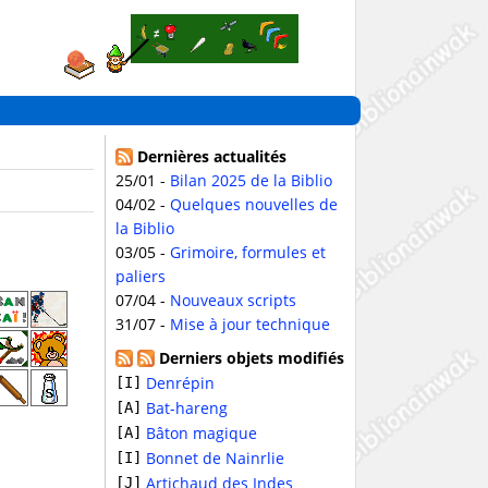
Dernières actualités
25/01 -
Bilan 2025 de la Biblio
04/02 -
Quelques nouvelles de
la Biblio
03/05 -
Grimoire, formules et
paliers
07/04 -
Nouveaux scripts
31/07 -
Mise à jour technique
Derniers objets modifiés
Denrépin
[I]
Bat-hareng
[A]
Bâton magique
[A]
Bonnet de Nainrlie
[I]
Artichaud des Indes
[J]