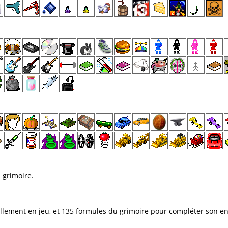
 grimoire.
ellement en jeu, et 135 formules du grimoire pour compléter son e