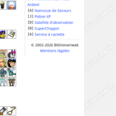
Ardent
Nainssue de Secours
[A]
Potion XP
[J]
Satellite d'observation
[D]
SuperChaypin
[R]
Service à raclette
[A]
© 2002-2026 Biblionainwak
Mentions légales