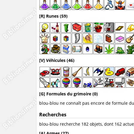
[R] Runes (59)
[V] Véhicules (46)
[G] Formules du grimoire (0)
blou-blou ne connaît pas encore de formule du
Recherches
blou-blou recherche 182 objets, dont 162 actu
[A] Armes (27)