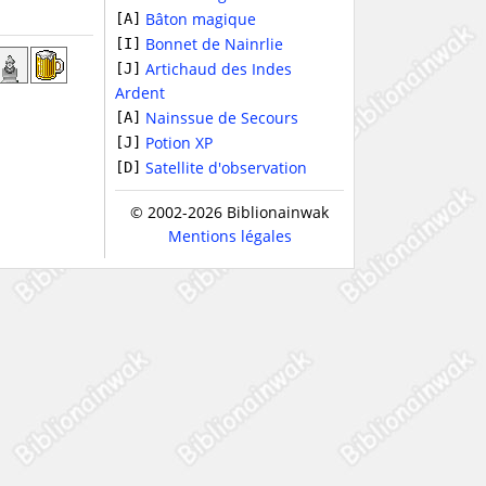
Bâton magique
[A]
Bonnet de Nainrlie
[I]
Artichaud des Indes
[J]
Ardent
Nainssue de Secours
[A]
Potion XP
[J]
Satellite d'observation
[D]
© 2002-2026 Biblionainwak
Mentions légales