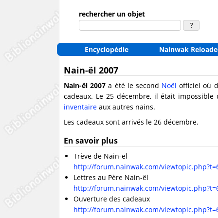
rechercher un objet
Encyclopédie
Nainwak Reloade
Nain-ël 2007
Nain-ël 2007
a été le second
Noël
officiel où 
cadeaux. Le 25 décembre, il était impossible 
inventaire
aux autres nains.
Les cadeaux sont arrivés le 26 décembre.
En savoir plus
Trève de Nain-ël
http://forum.nainwak.com/viewtopic.php?t=
Lettres au Père Nain-ël
http://forum.nainwak.com/viewtopic.php?t=
Ouverture des cadeaux
http://forum.nainwak.com/viewtopic.php?t=