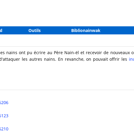
d
Outils
Biblionainwak
des nains ont pu écrire au Père Nain-ël et recevoir de nouveaux
d'attaquer les autres nains. En revanche, on pouvait offrir les
in
6206
6123
6210