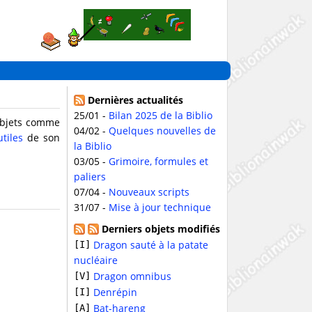
Dernières actualités
25/01 -
Bilan 2025 de la Biblio
 objets comme
04/02 -
Quelques nouvelles de
utiles
de son
la Biblio
03/05 -
Grimoire, formules et
paliers
07/04 -
Nouveaux scripts
31/07 -
Mise à jour technique
Derniers objets modifiés
Dragon sauté à la patate
[I]
nucléaire
Dragon omnibus
[V]
Denrépin
[I]
Bat-hareng
[A]