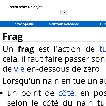
rechercher un objet
Encyclopédie
Nainwak Reloaded
Out
Frag
Un
frag
est l'action de
t
cela, il faut faire passer s
de
vie
en-dessous de zéro.
Lorsqu'un nain en tue un aut
un point de
côté
, en pos
selon le côté du nain tué