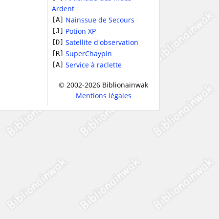
Ardent
Nainssue de Secours
[A]
Potion XP
[J]
Satellite d'observation
[D]
SuperChaypin
[R]
Service à raclette
[A]
© 2002-2026 Biblionainwak
Mentions légales