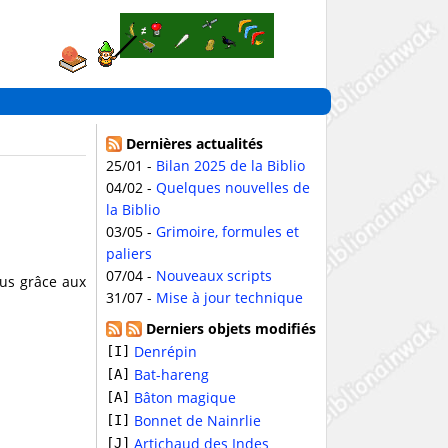
Dernières actualités
25/01 -
Bilan 2025 de la Biblio
04/02 -
Quelques nouvelles de
la Biblio
03/05 -
Grimoire, formules et
paliers
07/04 -
Nouveaux scripts
nus grâce aux
31/07 -
Mise à jour technique
Derniers objets modifiés
Denrépin
[I]
Bat-hareng
[A]
Bâton magique
[A]
Bonnet de Nainrlie
[I]
Artichaud des Indes
[J]