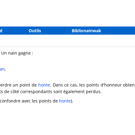
d
Outils
Biblionainwak
 Un nain gagne :
tan
,
perdre un point de
honte
. Dans ce cas, les points d'honneur obte
ints de côté correspondants sont également perdus.
confondre avec les points de
honte
).